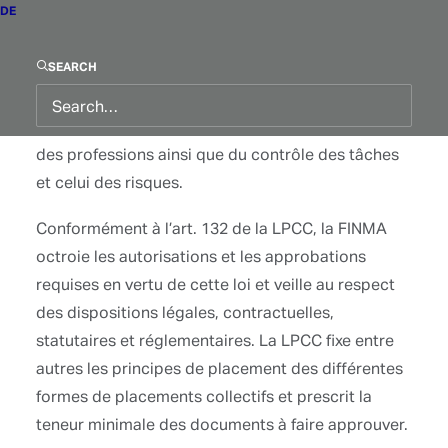
DE
étrangers. Ce processus d’autorisation passe par
une phase d’analyse et d’ajustement extrêmement
poussée de la direction, de la structure et des
SEARCH
mécanismes internes de la société, notamment au
niveau de son organisation, de la segmentation
des professions ainsi que du contrôle des tâches
et celui des risques.
Conformément à l’art. 132 de la LPCC, la FINMA
octroie les autorisations et les approbations
requises en vertu de cette loi et veille au respect
des dispositions légales, contractuelles,
statutaires et réglementaires. La LPCC fixe entre
autres les principes de placement des différentes
formes de placements collectifs et prescrit la
teneur minimale des documents à faire approuver.