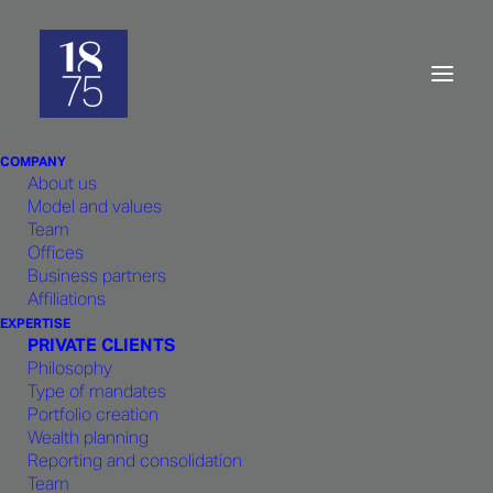
1875 FINANCE obtient
l’agrément FINMA pour
COMPANY
l’ensemble de ses métiers
About us
Model and values
Team
Offices
Business partners
Affiliations
EXPERTISE
PRIVATE CLIENTS
A la suite d’un processus rigoureux et exigeant,
Philosophy
1875 FINANCE a obtenu l’agrément FINMA pour
Type of mandates
Portfolio creation
l’ensemble de ses métiers. Cette autorisation va
Wealth planning
jouer un rôle essentiel dans la stratégie de 1875
Reporting and consolidation
FINANCE notamment dans son développement
Team