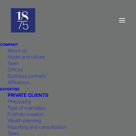
1875 FINANCE obtient
l’agrément FINMA pour
COMPANY
l’ensemble de ses métiers
About us
Model and values
Team
Offices
Business partners
Affiliations
EXPERTISE
PRIVATE CLIENTS
A la suite d’un processus rigoureux et exigeant,
Philosophy
1875 FINANCE a obtenu l’agrément FINMA pour
Type of mandates
Portfolio creation
l’ensemble de ses métiers. Cette autorisation va
Wealth planning
jouer un rôle essentiel dans la stratégie de 1875
Reporting and consolidation
FINANCE notamment dans son développement
Team