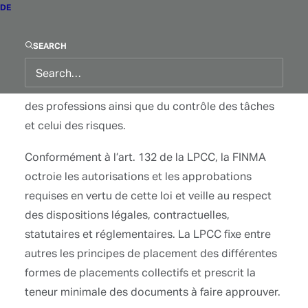
DE
étrangers. Ce processus d’autorisation passe par
une phase d’analyse et d’ajustement extrêmement
poussée de la direction, de la structure et des
SEARCH
mécanismes internes de la société, notamment au
niveau de son organisation, de la segmentation
des professions ainsi que du contrôle des tâches
et celui des risques.
Conformément à l’art. 132 de la LPCC, la FINMA
octroie les autorisations et les approbations
requises en vertu de cette loi et veille au respect
des dispositions légales, contractuelles,
statutaires et réglementaires. La LPCC fixe entre
autres les principes de placement des différentes
formes de placements collectifs et prescrit la
teneur minimale des documents à faire approuver.