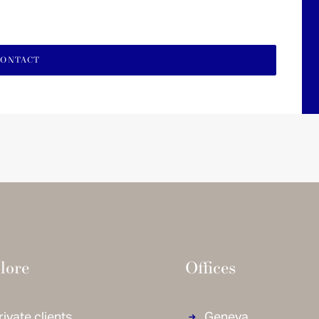
lore
Offices
rivate clients
Geneva