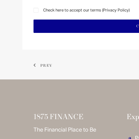
Check here to accept our terms (
Privacy Policy
)
PREV
1875 FINANCE
Exp
The Financial Place to Be
P