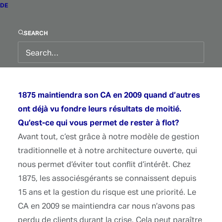
traditionnelle et à notre architecture ouverte, qui
DE
nous permet d’éviter tout conflit d’intérêt. Chez
1875, les associésgérants se connaissent depuis
SEARCH
15 ans et la gestion du risque est une priorité. Le
CA en 2009 se maintiendra car nous n’avons pas
perdu de clients durant la crise. Cela peut paraître
évident, mais certains ont perdu de vue le contrôle
du risque, noyé dans des produits de plus en plus
complexes. Je pense, au contraire que ceux-ci
doivent être beaucoup plus simples et
transparents.
Ces derniers mois, la demande de votre clientèle
a-t-elle évolué ?
Oui. La demande de liquidité est bien plus forte
depuis la crise. Nous avons évité les blocages
d’actifs et nous sommes très rigoureux sur la