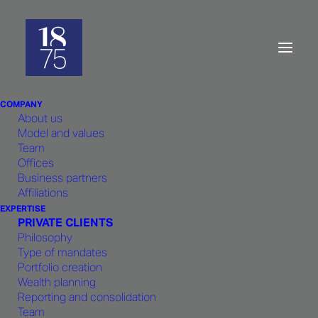
1875 : Retour aux
fondamentaux
COMPANY
About us
Model and values
Team
Offices
Business partners
Affiliations
La part de marché des gérants indépendants est
EXPERTISE
passée de 3-4% dans les années 90, à 15-20%
PRIVATE CLIENTS
Philosophy
aujourd’hui en Suisse*. Comment expliquez-vous
Type of mandates
cette embellie ?
Portfolio creation
C’est dû à deux facteurs, conjoncturel et
Wealth planning
Reporting and consolidation
structurel. Jusqu’à la crise, la taille était un gage
Team