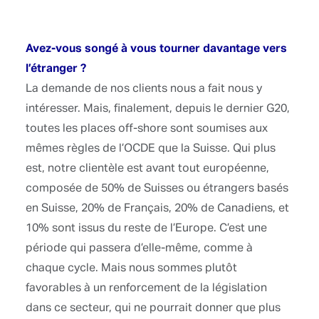
10% sont issus du reste de l’Europe. C’est une
période qui passera d’elle-même, comme à
chaque cycle. Mais nous sommes plutôt
favorables à un renforcement de la législation
dans ce secteur, qui ne pourrait donner que plus
de crédibilité et de sécurité à notre profession.
Puisque, pour vous, «les chiffres en disent plus
que les mots », pouvez vous nous parler de vos
résultats ?
Après une forte croissance entre 2006 et 2008,
nous avons stabilisé nos résultats pour 2009 afin
d’anticiper d’éventuelles difficultés liées à la crise
qui, pour nous, n’est pas forcément terminée.
Notre objectif pour 2009-2010 est d’accueillir au
sein de notre structure des gérants avec leurs