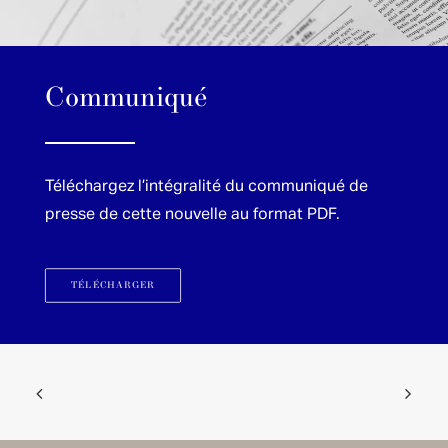
1875 FINANCE
The Financial Place to Be
FINMA and CSSF regulated
DOWNLOAD BROCHURE