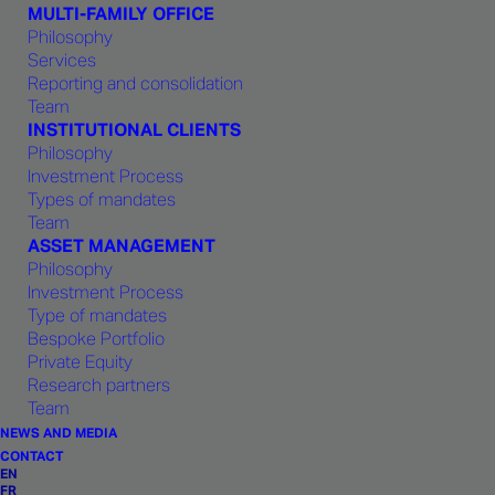
MULTI-FAMILY OFFICE
Philosophy
Services
Reporting and consolidation
Team
INSTITUTIONAL CLIENTS
Philosophy
Investment Process
Types of mandates
Pour
en
savoir
plus
Team
ASSET MANAGEMENT
Philosophy
Investment Process
Type of mandates
Bespoke Portfolio
Nous vous invitons à prendre contact avec
Private Equity
nous en cas de questions. Notre équipe de
Research partners
Team
spécialistes se tient à votre disposition pour
NEWS AND MEDIA
répondre à vos questions et à vos besoins.
CONTACT
EN
FR